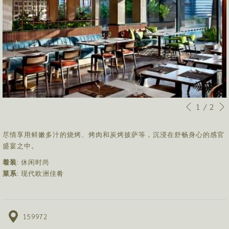
幻
点
1
/
2
先前
灯
击
片
以
尽情享用鲜嫩多汁的烧烤、烤肉和炭烤披萨等，沉浸在舒畅身心的感官
放
下
盛宴之中。
映
链
控
接
着装
: 休闲时尚
制
将
菜系
: 现代欧洲佳肴
按
更
钮
新
上
159972
面
的