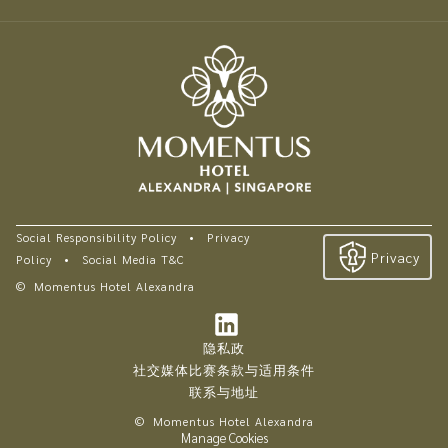
Social Responsibility Policy
•
Privacy
Privacy
Policy
•
Social Media T&C
©
Momentus Hotel Alexandra
隐私政
社交媒体比赛条款与适用条件
联系与地址
©
Momentus Hotel Alexandra
Manage Cookies